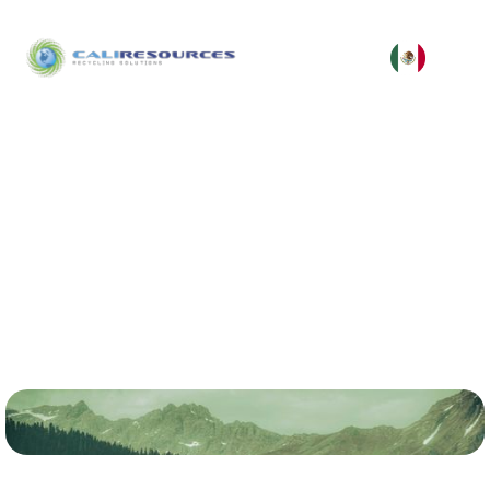
Contáctanos
Trabajemos juntos hacia un futuro más verde y
responsable.